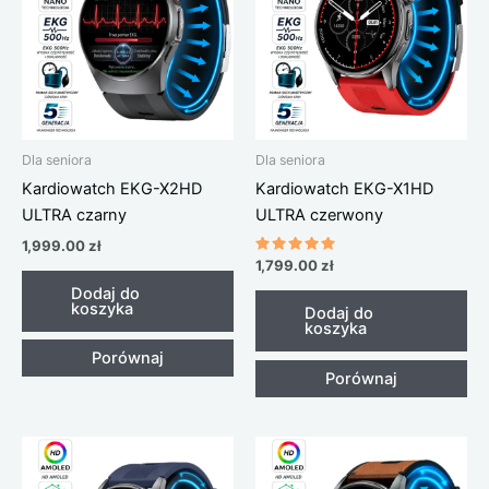
Dla seniora
Dla seniora
Kardiowatch EKG-X2HD
Kardiowatch EKG-X1HD
ULTRA czarny
ULTRA czerwony
1,999.00
zł
Oceniono
1,799.00
zł
5.00
na 5
Dodaj do
koszyka
Dodaj do
koszyka
Porównaj
Porównaj