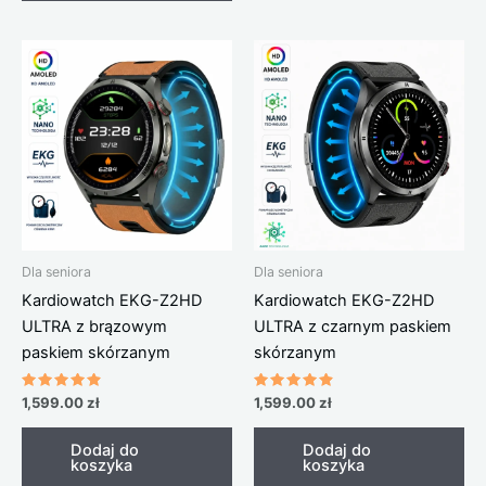
Dla seniora
Dla seniora
Kardiowatch EKG-Z2HD
Kardiowatch EKG-Z2HD
ULTRA z brązowym
ULTRA z czarnym paskiem
paskiem skórzanym
skórzanym
Oceniono
Oceniono
1,599.00
zł
1,599.00
zł
4.67
4.63
na 5
na 5
Dodaj do
Dodaj do
koszyka
koszyka