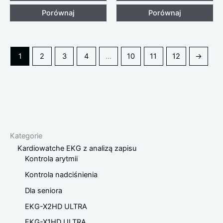
Porównaj
Porównaj
1
2
3
4
…
10
11
12
→
Kategorie
Kardiowatche EKG z analizą zapisu
Kontrola arytmii
Kontrola nadciśnienia
Dla seniora
EKG-X2HD ULTRA
EKG-X1HD ULTRA