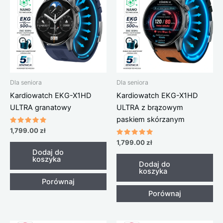
Dla seniora
Dla seniora
Kardiowatch EKG-X1HD
Kardiowatch EKG-X1HD
ULTRA granatowy
ULTRA z brązowym
paskiem skórzanym
Oceniono
1,799.00
zł
4.75
na 5
Oceniono
1,799.00
zł
5.00
Dodaj do
na 5
koszyka
Dodaj do
koszyka
Porównaj
Porównaj