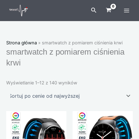
Posortowane
Przejdź
według
Szukaj
ceny:
do
od
treści
wysokiej
do
niskiej
Strona główna
»
smartwatch z pomiarem ciśnienia krwi
smartwatch z pomiarem ciśnienia
krwi
Wyświetlanie 1–12 z 140 wyników