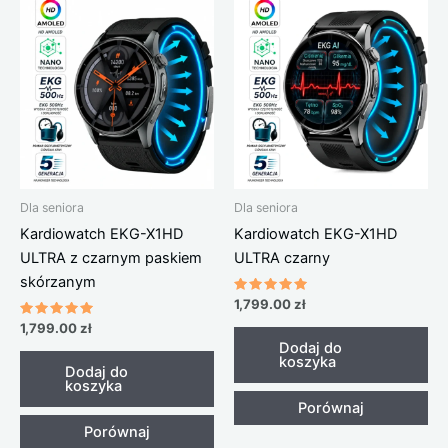
Dla seniora
Dla seniora
Kardiowatch EKG-X1HD
Kardiowatch EKG-X1HD
ULTRA z czarnym paskiem
ULTRA czarny
skórzanym
Oceniono
1,799.00
zł
4.88
Oceniono
na 5
1,799.00
zł
5.00
Dodaj do
na 5
koszyka
Dodaj do
koszyka
Porównaj
Porównaj